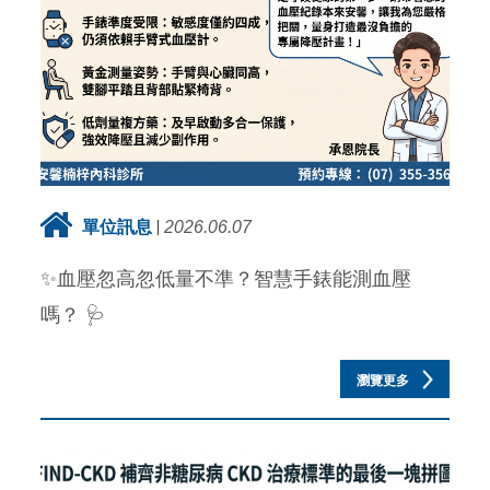
單位訊息
2026.06.07
✨血壓忽高忽低量不準？智慧手錶能測血壓
嗎？ 🩺
瀏覽更多