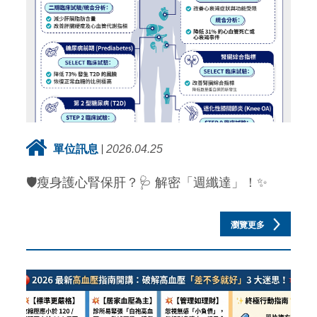
單位訊息
2026.04.25
🛡️瘦身護心腎保肝？🩺 解密「週纖達」！✨
瀏覽更多