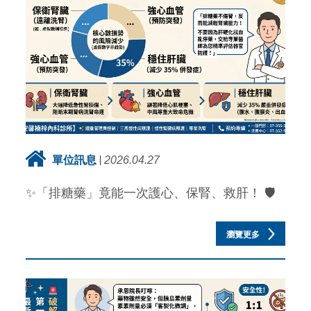
單位訊息
2026.04.27
✨「排糖藥」竟能一次護心、保腎、救肝！ 🛡️
瀏覽更多