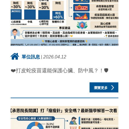
單位訊息
2026.04.12
❤️打皮蛇疫苗還能保護心臟、防中風？！🛡️
瀏覽更多