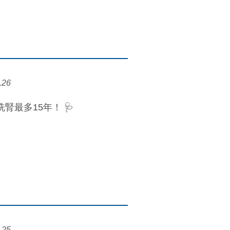
.26
腎最多15年！ 🩺
.25