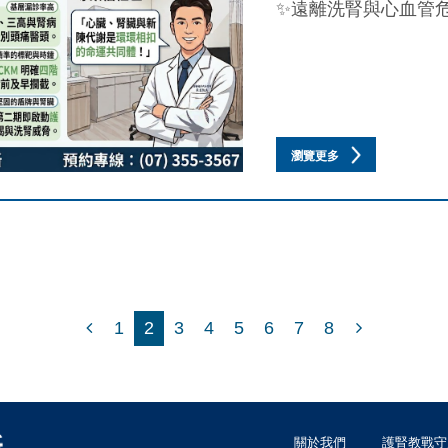
✨遠離洗腎與心血管危
瀏覽更多
1
2
3
4
5
6
7
8
關於我們
護腎教戰守