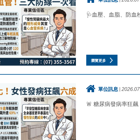
🩺血壓、血脂、防血栓
瀏覽更多
單位訊息
2026.07
🚨 糖尿病發病率狂飆