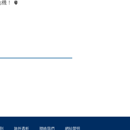
機！ 🫀
則
旅外透析
聯絡我們
網站聲明