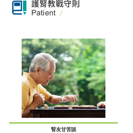
腎友甘苦談