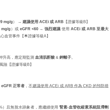
）
9 mg/g
） →
建議使用
ACEi 或 ARB
【證據等級B】
 mg/g
）或
eGFR <60
→
強烈建議
使用
ACEi 或 ARB 至最大
心血管事件【🌟證據等級A】
能導致血鉀升高，應定期監測
血清肌酐酸
&
鉀離子
。
風險【證據等級B】
& eGFR 正常者
，
不建議使用 ACEi 或 ARB 作為 CKD 的預防措
30%）且無脫水跡象者，應繼續使用
腎素-血管收縮素系統阻滯劑