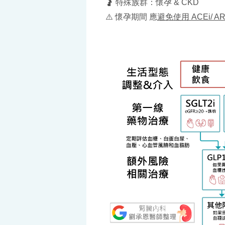
🤰 特殊族群：懷孕 & CKD
⚠️ 懷孕期間 應
避免使用 ACEi/ AR