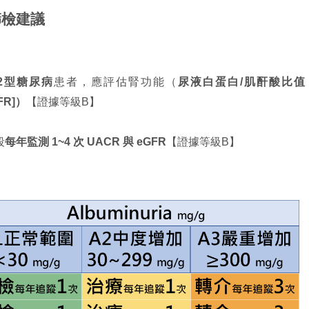
篩檢建議
2型糖尿病
患者，應評估腎功能（
尿液白蛋白/肌酐酸比值
FR]）
【證據等級B】
段
每年監測 1~4 次 UACR 與 eGFR
【證據等級B】