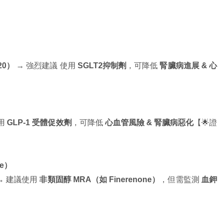
20）
→ 強烈建議 使用
SGLT2抑制劑
，可降低
腎臟病進展 & 心
用
GLP-1 受體促效劑
，可降低
心血管風險 & 腎臟病惡化
【🌟證
ne）
→ 建議使用
非類固醇 MRA（如 Finerenone）
，但需監測
血鉀