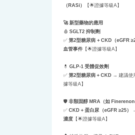
（RASi）
【🌟證據等級A】
🚀 新型藥物的應用
🩸
SGLT2 抑制劑
✅
第2型糖尿病 + CKD（eGFR ≥
血管事件
【🌟證據等級A】
💊
GLP-1 受體促效劑
✅
第2型糖尿病 + CKD
→ 建議使
據等級A】
🛡️
非類固醇 MRA（如 Finereno
✅
CKD + 蛋白尿（eGFR ≥25）
濃度
【🌟證據等級A】