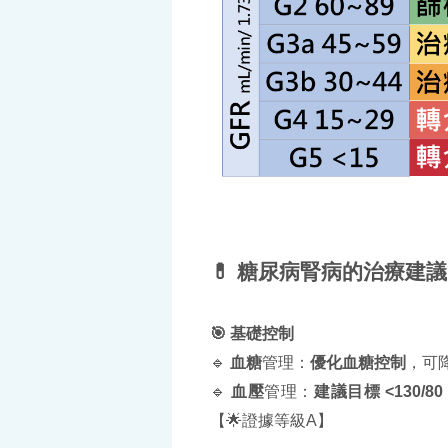
💊 糖尿病腎病的治療建議
🎯 基礎控制
🔹
血糖
管理：
優化血糖控制
，可降
🔹
血壓
管理：
建議目標 <130/80
【🌟證據等級A】