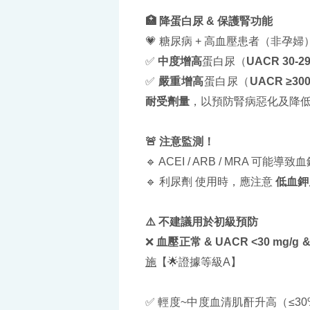
🏥 降蛋白尿 & 保護腎功能
💗 糖尿病 + 高血壓患者（非孕婦
✅
中度增高
蛋白尿（
UACR 30-29
✅
嚴重增高
蛋白尿（
UACR ≥300
耐受劑量
，以預防腎病惡化及降低
🚨 注意監測！
🔹 ACEI / ARB / MRA 可
🔹 利尿劑 使用時，應注意
低血鉀
⚠️ 不建議用於初級預防
❌
血壓正常 & UACR <30 mg/g 
施
【🌟證據等級A】
✅ 輕度~中度血清肌酐升高（≤