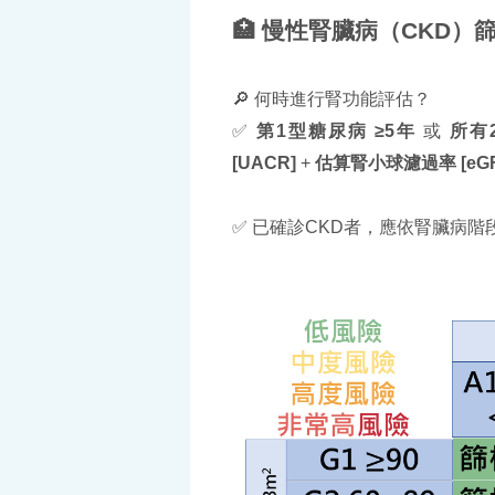
🏥 慢性腎臟病（CKD）
🔎 何時進行腎功能評估？
✅
第1型糖尿病 ≥5年
或
所有
[UACR]
+
估算腎小球濾過率 [eG
✅ 已確診CKD者，應依腎臟病階