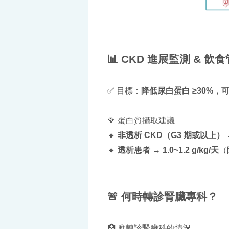
📊 CKD 進展監測 & 飲
✅ 目標：
降低尿白蛋白 ≥30%，可
🥦 蛋白質攝取建議
🔹
非透析 CKD（G3 期或以上）
🔹
透析患者
→
1.0~1.2 g/kg/天
（
🚨 何時轉診腎臟專科？
🏥 應轉診腎臟科的情況