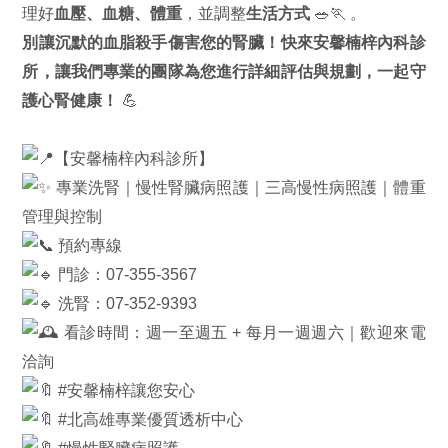
理好
血壓、血糖、體重
，並調整
生活方式
🥗🏃
。
別讓沉默的血脂殺手傷害您的腎臟！快來安馨楠梓內科診
所，讓我們專業的團隊為您進行詳細評估與規劃，一起守
護心腎健康！
💪
【安馨楠梓內科診所】
專業洗腎｜慢性腎臟病照護｜三高慢性病照護｜體重
管理與控制
預約專線
門診：07-355-3567
洗腎：07-352-9393
看診時間：週一至週五 + 每月一週週六｜歡迎來電
洽詢
#安馨楠梓讓您安心
#北高雄專業優質透析中心
#慢性腎臟病照護