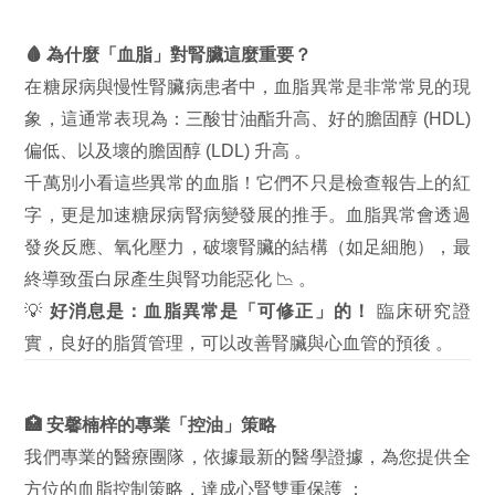
🩸 為什麼「血脂」對腎臟這麼重要？
在糖尿病與慢性腎臟病患者中，血脂異常是非常常見的現
象，這通常表現為：三酸甘油酯升高、好的膽固醇 (HDL)
偏低、以及壞的膽固醇 (LDL) 升高
。
千萬別小看這些異常的血脂！它們不只是檢查報告上的紅
字，更是加速糖尿病腎病變發展的推手。血脂異常會透過
發炎反應、氧化壓力，破壞腎臟的結構（如足細胞），最
終導致蛋白尿產生與腎功能惡化 📉
。
💡
好消息是：血脂異常是「可修正」的！
臨床研究證
實，良好的脂質管理，可以改善腎臟與心血管的預後
。
🏥 安馨楠梓的專業「控油」策略
我們專業的醫療團隊，依據最新的醫學證據，為您提供全
方位的血脂控制策略，達成心腎雙重保護
：