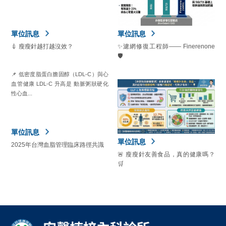
單位訊息
單位訊息
💉 瘦瘦針越打越沒效？
✨濾網修復工程師—— Finerenone
🛡️
📌 低密度脂蛋白膽固醇（LDL-C）與心
血管健康 LDL-C 升高是 動脈粥狀硬化
性心血...
單位訊息
單位訊息
2025年台灣血脂管理臨床路徑共識
🚨 瘦瘦針友善食品，真的健康嗎？
🛒