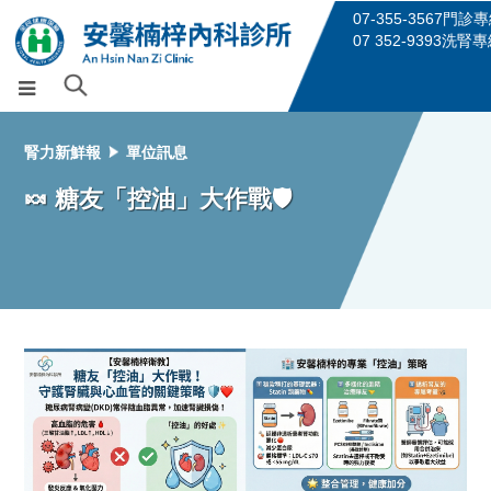
07-355-3567門診
07 352-9393洗腎
腎力新鮮報
單位訊息
🍬 糖友「控油」大作戰🛡️