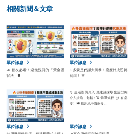
相關新聞＆文章
單位訊息
單位訊息
📣 糖友必看！避免洗腎的「黃金護
✨多囊是代謝大風暴！瘦瘦針成逆轉
腎法」🛡️
關鍵！ 🌸
💪 生活型態介入 應建議採取生活型態
介入措施，包括：🏋️ 體重減輕（如有必
要）🍽️ 採用地中海飲食...
單位訊息
單位訊息
🚨肥胖是慢性病，精準用藥成主流！
🧈高血脂管理與治療建議