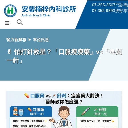
07-355-3567門診
07 352-9393洗腎
腎力新鮮報
單位訊息
💊 怕打針救星？「口服瘦瘦藥」vs「每週
一針」