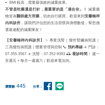
BMI 較高，需要最強效的減重效果。
不管是吃藥還是打針，最重要的是「適合你」！
減重藥
物皆為
醫師處方用藥
，切勿自行購買。歡迎來到
安馨楠梓
內科診所
，讓我們評估您的生活習慣與身體數值，幫您挑
選最速配的減重隊友！
【安馨楠梓內科診所】
✨ 專業洗腎｜慢性腎臟病照護｜
三高慢性病照護｜體重管理與控制 📞
預約專線
🔹 門診：
07-355-3567 🔹 洗腎：07-352-9393 🕰️
看診時間：
週一
至週五 + 每月一週週六｜歡迎來電洽詢。
445
瀏覽數
分享：