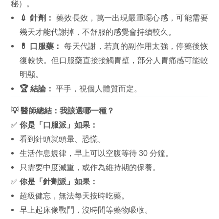
秘）。
💉 針劑：
藥效長效，萬一出現嚴重噁心感，可能需要
幾天才能代謝掉，不舒服的感覺會持續較久。
💊 口服藥：
每天代謝，若真的副作用太強，停藥後恢
復較快。但口服藥直接接觸胃壁，部分人胃痛感可能較
明顯。
🏆 結論：
平手，視個人體質而定。
💡 醫師總結：我該選哪一種？
✅
你是「口服派」如果：
看到針頭就頭暈、恐慌。
生活作息規律，早上可以空腹等待 30 分鐘。
只需要中度減重，或作為維持期的保養。
✅
你是「針劑派」如果：
超級健忘，無法每天按時吃藥。
早上起床像戰鬥，沒時間等藥物吸收。