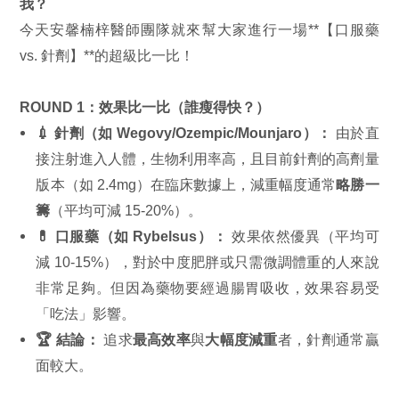
我？
今天安馨楠梓醫師團隊就來幫大家進行一場**【口服藥
vs. 針劑】**的超級比一比！
ROUND 1：效果比一比（誰瘦得快？）
💉 針劑（如 Wegovy/Ozempic/Mounjaro）：
由於直
接注射進入人體，生物利用率高，且目前針劑的高劑量
版本（如 2.4mg）在臨床數據上，減重幅度通常
略勝一
籌
（平均可減 15-20%）。
💊 口服藥（如 Rybelsus）：
效果依然優異（平均可
減 10-15%），對於中度肥胖或只需微調體重的人來說
非常足夠。但因為藥物要經過腸胃吸收，效果容易受
「吃法」影響。
🏆 結論：
追求
最高效率
與
大幅度減重
者，針劑通常贏
面較大。