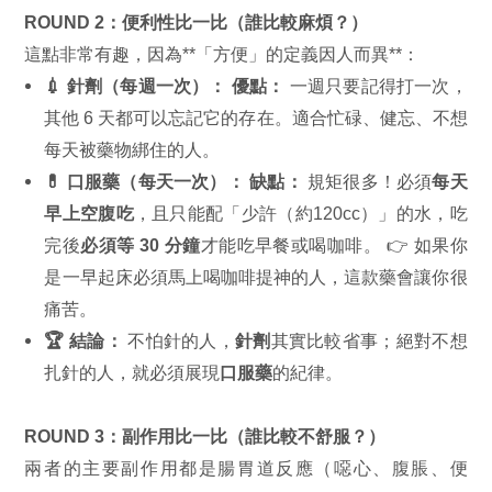
ROUND 2：便利性比一比（誰比較麻煩？）
這點非常有趣，因為**「方便」的定義因人而異**：
💉 針劑（每週一次）：
優點：
一週只要記得打一次，
其他 6 天都可以忘記它的存在。適合忙碌、健忘、不想
每天被藥物綁住的人。
💊 口服藥（每天一次）：
缺點：
規矩很多！必須
每天
早上空腹吃
，且只能配「少許（約120cc）」的水，吃
完後
必須等 30 分鐘
才能吃早餐或喝咖啡。 👉 如果你
是一早起床必須馬上喝咖啡提神的人，這款藥會讓你很
痛苦。
🏆 結論：
不怕針的人，
針劑
其實比較省事；絕對不想
扎針的人，就必須展現
口服藥
的紀律。
ROUND 3：副作用比一比（誰比較不舒服？）
兩者的主要副作用都是腸胃道反應（噁心、腹脹、便