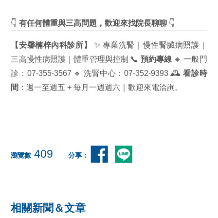
👇
有任何體重與三高問題，歡迎來找院長聊聊
👇
【安馨楠梓內科診所】
✨ 專業洗腎｜慢性腎臟病照護｜
三高慢性病照護｜體重管理與控制 📞
預約專線
🔹 一般門
診：07-355-3567 🔹 洗腎中心：07-352-9393 🕰️
看診時
間
：週一至週五 + 每月一週週六｜歡迎來電洽詢。
409
瀏覽數
分享：
相關新聞＆文章