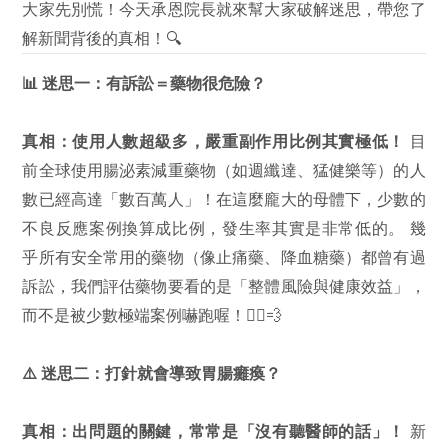
大家先別慌！今天承恩院長就來幫大家破解迷思，帶您了
解新聞背後的真相！🔍
📊
迷思一：有訴訟＝藥物很危險？
真相：使用人數超級多，嚴重副作用比例其實極低！
目
前全球使用腸泌素減重藥物（如週纖達、猛健樂等）的人
數已經高達「數百萬人」！在這麼龐大的母體下，少數的
不良反應案例換算成比例，發生率其實是非常低的。 幾
乎所有安全常用的藥物（像止痛藥、降血糖藥）都曾有過
訴訟，我們評估藥物要看的是「整體風險與健康效益」，
而不是被少數極端案例嚇跑喔！🏃‍♂️💨
⚠️
迷思二：打針就會導致胃腸癱瘓？
真相：出問題的關鍵，常常是「沒有聽醫師的話」！
新