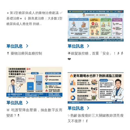
🔹第1型糖尿病成人的藥物治療建議 ✅
基礎治療🔸 💉 胰島素治療：大多數1型
糖尿病成人應使用 持續...
單位訊息
單位訊息
💊 藥物治療與血糖控制
🌟銀髮族控糖，首重「安全」！👴👵
❤️
單位訊息
單位訊息
🚨 吃護腎降血壓藥，抽血數字反而
變差？💊
✨熟齡族瘦瘦針三大關鍵教妳漂亮瘦
又不復胖！ 💃