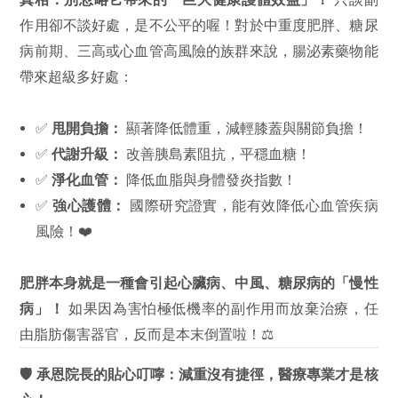
作用卻不談好處，是不公平的喔！對於中重度肥胖、糖尿
病前期、三高或心血管高風險的族群來說，腸泌素藥物能
帶來超級多好處：
✅
甩開負擔：
顯著降低體重，減輕膝蓋與關節負擔！
✅
代謝升級：
改善胰島素阻抗，平穩血糖！
✅
淨化血管：
降低血脂與身體發炎指數！
✅
強心護體：
國際研究證實，能有效降低心血管疾病
風險！❤️
肥胖本身就是一種會引起心臟病、中風、糖尿病的「慢性
病」！
如果因為害怕極低機率的副作用而放棄治療，任
由脂肪傷害器官，反而是本末倒置啦！⚖️
🛡️
承恩院長的貼心叮嚀：減重沒有捷徑，醫療專業才是核