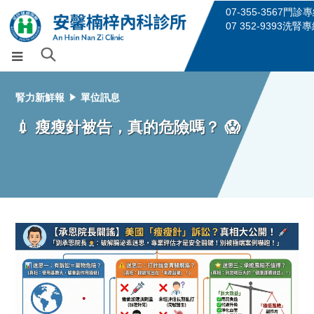
07-355-3567門診
07 352-9393洗腎
腎力新鮮報
單位訊息
💉 瘦瘦針被告，真的危險嗎？ 😱