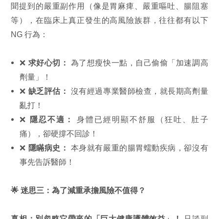
聞提到的嚴重副作用（像是胃麻痺、嚴重嘔吐、腸阻塞
等），在臨床上真正發生的高風險族群，往往都有以下
NG 行為：
❌
求好心切：
為了想瘦快一點，自己偷偷「加速調高
劑量」！
❌
缺乏評估：
沒有經過專業醫師檢查，就長期高劑量
亂打！
❌
隱忍不適：
身體已經明顯不舒服（狂吐、肚子
痛），卻硬撐不回診！
❌
隱瞞病史：
本身就有嚴重的腸胃蠕動疾病，卻沒有
事先告訴醫師！
🌟
迷思三：為了減重承擔風險不值得？
真相：別忽略它帶來的「巨大健康護體效益」！
只談副