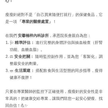
心！
瘦瘦針絕對不是「自己買來隨便打就行」的保健食品，它
是一項
「專業的醫療處置」
！
在我們
安馨楠梓內科診所
，承恩院長會親自為您：
🩺
精準評估：
進行完整的身體評估與抽血檢查（肝腎
功能、血糖血脂）。
⚖️
安全把關：
隨時監控副作用，並為您「客製化」調
整最安全的劑量。
🥗
生活重建：
搭配飲食與生活型態的同步指導，瘦得
健康不復胖！
只要在專業醫師的監控下正確使用，瘦瘦針的安全性是非
常高的！把健康交給專業，讓我們陪您一起安心變瘦、找
回自信！💪✨