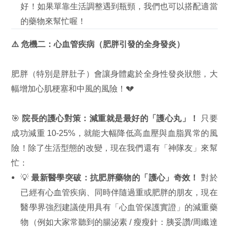
好！如果單靠生活調整遇到瓶頸，我們也可以搭配適當
的藥物來幫忙喔！
⚠️ 危機二：心血管疾病（肥胖引發的全身發炎）
肥胖（特別是胖肚子）會讓身體處於全身性發炎狀態，大
幅增加心肌梗塞和中風的風險！💔
🎯
院長的護心對策：減重就是最好的「護心丸」！
只要
成功減重 10-25%，就能大幅降低高血壓與血脂異常的風
險！除了生活型態的改變，現在我們還有「神隊友」來幫
忙：
💡
最新醫學突破：抗肥胖藥物的「護心」奇效！
對於
已經有心血管疾病、同時伴隨過重或肥胖的朋友，現在
醫學界強烈建議使用具有「心血管保護實證」的減重藥
物（例如大家常聽到的腸泌素 / 瘦瘦針：胰妥讚/周纖達