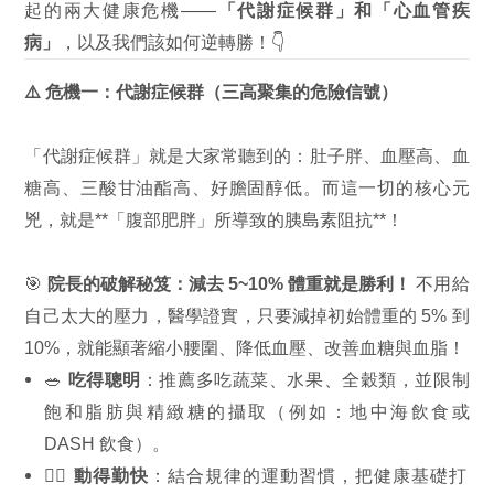
起的兩大健康危機——
「代謝症候群」
和
「心血管疾
病」
，以及我們該如何逆轉勝！👇
⚠️ 危機一：代謝症候群（三高聚集的危險信號）
「代謝症候群」就是大家常聽到的：肚子胖、血壓高、血
糖高、三酸甘油酯高、好膽固醇低。而這一切的核心元
兇，就是**「腹部肥胖」所導致的胰島素阻抗**！
🎯
院長的破解秘笈：減去 5~10% 體重就是勝利！
不用給
自己太大的壓力，醫學證實，只要減掉初始體重的 5% 到
10%，就能顯著縮小腰圍、降低血壓、改善血糖與血脂！
🥗
吃得聰明
：推薦多吃蔬菜、水果、全穀類，並限制
飽和脂肪與精緻糖的攝取（例如：地中海飲食或
DASH 飲食）。
🏃‍♂️
動得勤快
：結合規律的運動習慣，把健康基礎打