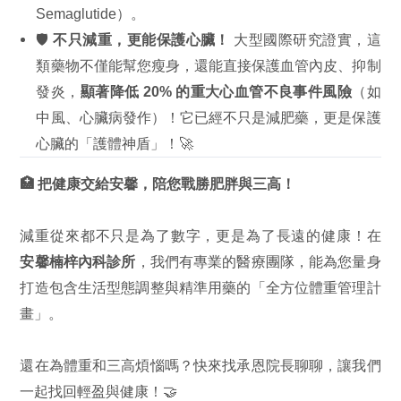
Semaglutide）。
🛡️
不只減重，更能保護心臟！
大型國際研究證實，這
類藥物不僅能幫您瘦身，還能直接保護血管內皮、抑制
發炎，
顯著降低 20% 的重大心血管不良事件風險
（如
中風、心臟病發作）！它已經不只是減肥藥，更是保護
心臟的「護體神盾」！🚀
🏥 把健康交給安馨，陪您戰勝肥胖與三高！
減重從來都不只是為了數字，更是為了長遠的健康！在
安馨楠梓內科診所
，我們有專業的醫療團隊，能為您量身
打造包含生活型態調整與精準用藥的「全方位體重管理計
畫」。
還在為體重和三高煩惱嗎？快來找承恩院長聊聊，讓我們
一起找回輕盈與健康！🤝