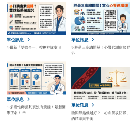
單位訊息
單位訊息
✨最新「雙效合一」控糖神隊友 💉
✨胖是三高總開關！心腎代謝症候群
🩺
單位訊息
單位訊息
✨多囊性卵巢其實沒有囊腫！最新醫
學正名！ 🌸
膽固醇越低越好？「心血管攻防戰」
的精準與平衡