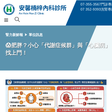
07-355-3567門診
07 352-9393洗腎
腎力新鮮報
單位訊息
😱肥胖？小心「代謝症候群」與「心臟病」
找上門！