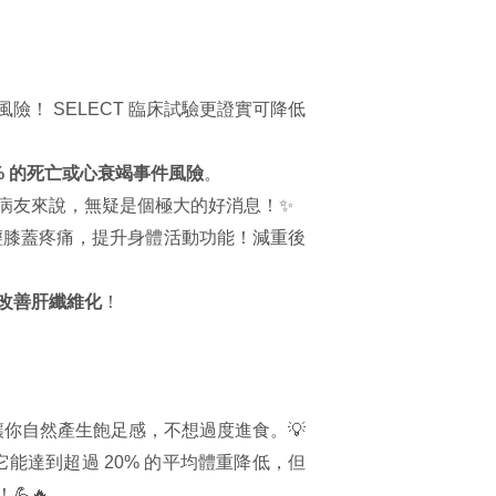
險！ SELECT 臨床試驗更證實可降低
1% 的死亡或心衰竭事件風險
。
病友來說，無疑是個極大的好消息！✨
著減輕膝蓋疼痛，提升身體活動功能！減重後
改善肝纖維化
！
你自然產生飽足感，不想過度進食。💡
能達到超過 20% 的平均體重降低，但
🔥