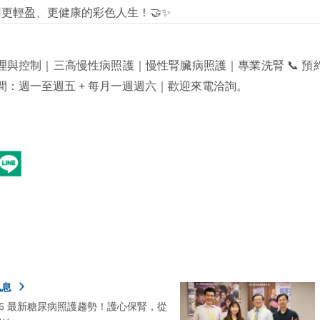
更輕盈、更健康的彩色人生！🤝✨
控制｜三高慢性病照護｜慢性腎臟病照護｜專業洗腎 📞 預約專線 🔹
 看診時間：週一至週五 + 每月一週週六｜歡迎來電洽詢。
訊息
026 最新糖尿病照護趨勢！護心保腎，從