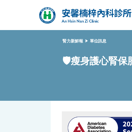
腎力新鮮報
單位訊息
🛡️瘦身護心腎