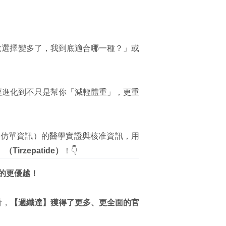
說選擇變多了，我到底適合哪一種？」或
已經進化到不只是幫你「減輕體重」，更重
DA 仿單資訊）的醫學實證與核准資訊，用
Tirzepatide）
！👇
證的更優越！
看，
【
週纖達
】獲得了更多、更全面的官