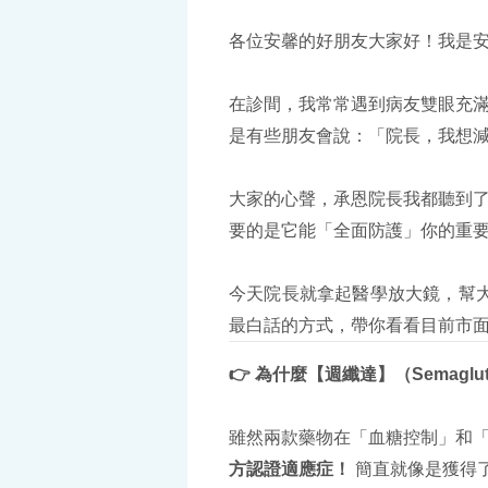
各位安馨的好朋友大家好！我是
在診間，我常常遇到病友雙眼充
是有些朋友會說：「院長，我想減重
大家的心聲，承恩院長我都聽到了
要的是它能「全面防護」你的重
今天院長就拿起醫學放大鏡，幫大家
最白話的方式，帶你看看目前市
👉
為什麼【
週纖達
】（Semag
雖然兩款藥物在「血糖控制」和「
方認證適應症！
簡直就像是獲得