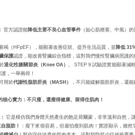
：
官方認證能
降低主要不良心血管事件
（如心肌梗塞、中風）的風
衰竭（HFpEF），能顯著改善症狀、提升生活品質，並
降低 3
臟保護
認證，能改善腎臟綜合指標，這對我們慢性腎臟病照護的
於
退化性膝關節炎（Knee OA）
。 STEP 9 試驗證實能顯
保護，一舉兩得！
可用於
代謝性脂肪肝炎（MASH）
，不只能緩解脂肪肝炎，還能
ide）的核心實力：不只瘦，還瘦得健康、留得住肌肉！
似：
它是模仿我們身體天然產生的飽足荷爾蒙，非常溫和自然，讓
 來自脂肪！
：瘦下來很容易，但最怕瘦到肌肉！實證顯示，雖然它
肪組織減少
！幫你守住珍貴的肌肉老本，這對預防肌少症超級重要！