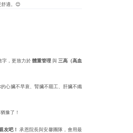
舒適。😊
數字，更致力於
體重管理
與
三高（高血
你的心臟不早衰、腎臟不罷工、肝臟不纖
再猶豫了！
親友吧！
承恩院長與安馨團隊，會用最