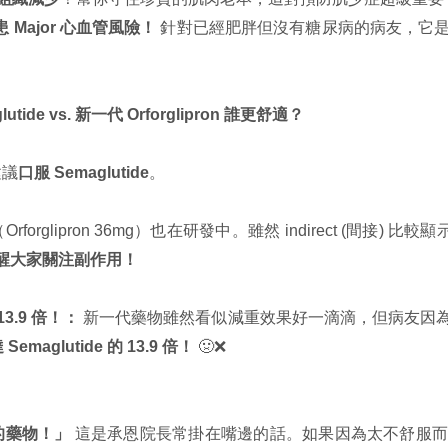
Major 心血管風險！
針對已經肥胖但沒有糖尿病的病友，它
de vs. 新一代 Orforglipron 誰更舒適？
建議
口服 Semaglutide
。
lipron 36mg）也在研發中。雖然 indirect (間接) 比較顯示
醒大家關注副作用！
.9 倍！：
新一代藥物雖然看似減重效果好一滴滴，但病友因
Semaglutide 的 13.9 倍！
🤢❌
的藥物！」
這是承恩院長常掛在嘴邊的話。如果因為太不舒服而