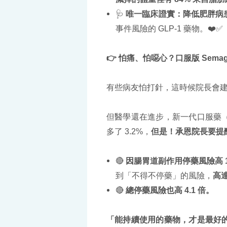
🩺
唯一臨床證實：降低肥胖病患 
事件風險的 GLP-1 藥物。❤️✅
👉
怕痛、怕噁心？口服版 Semagluti
有些病友怕打針，這時候院長會
但醫學還在進步，新一代口服藥（Orforg
多了 3.2%，
但是！承恩院長要提
🔴
因腸胃道副作用停藥風險高 13
到「不得不停藥」的風險，
高達 
🔴
總停藥風險也高 4.1 倍。
「能持續使用的藥物，才是最好