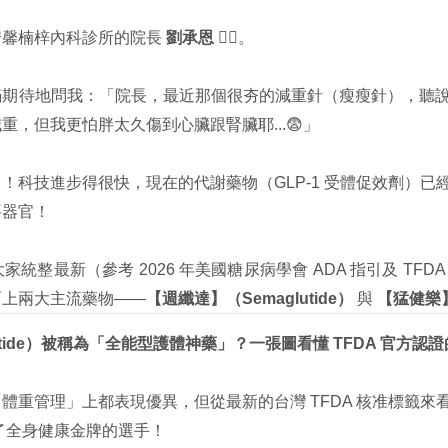
安馨楠梓內科診所的院長
劉承恩
👨‍⚕️。
滿期待地問我：「院長，最近那個很夯的減重針（瘦瘦針），聽
，但我更怕胖太久傷到心臟跟腎臟耶...😨」
！科技進步得很快，現在的代謝藥物（GLP-1 受體促效劑）
要器官！
統整最新（參考 2026 年美國糖尿病學會 ADA 指引及 TF
面上兩大主流藥物——
【週纖達】（Semaglutide）
與
【猛健樂】（
lutide）被稱為「全能型護體神藥」？一張圖看懂 TFDA 官方認
體重管理」上都表現優異，但從最新的台灣 TFDA 核准標籤來
了全身健康金牌的選手！