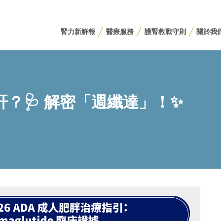
腎力新鮮報
醫療服務
護腎教戰守則
關於我
保肝？🩺 解密「週纖達」！✨