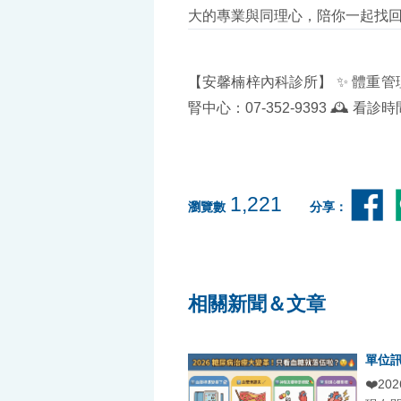
大的專業與同理心，陪你一起找回
【安馨楠梓內科診所】 ✨ 體重管理與
腎中心：07-352-9393 🕰️
1,221
瀏覽數
分享：
相關新聞＆文章
單位
❤️2