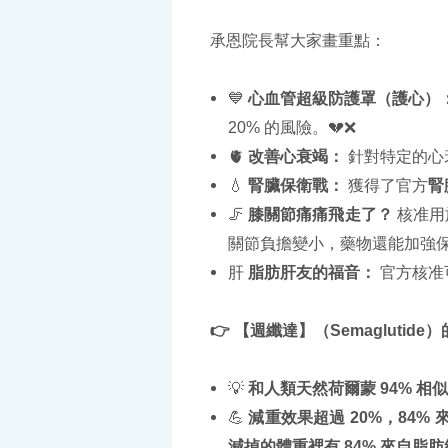
承恩院長幫大家畫重點：
💙
心血管超級防護罩（護心）
20% 的風險。💔❌
🫀
改善心衰竭：
針對特定的心
💧
腎臟保衛戰：
獲得了官方
腎
🦵
膝關節痛痛飛走了？
核准用
關節負擔變小，藥物還能加強
肝
脂肪肝友的福音：
官方核准
👉
【
週纖達
】（Semaglut
💡
和人類天然荷爾蒙 94% 相
💪
減重效果超過 20%，84%
減掉的體重裡有 84% 來自脂