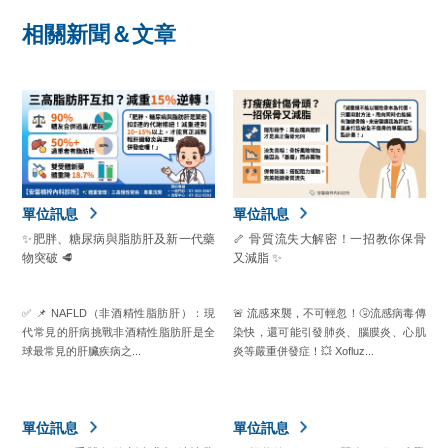
相關新聞＆文章
單位訊息
單位訊息
✨肥胖、糖尿病與脂肪肝及新一代藥
🦴 骨質流失大解密！一招教你保骨
物突破 🥩
又減脂 ✨
✅ 📌 NAFLD（非酒精性脂肪肝）：現
🚨 流感來襲，不可輕忽！🤧流感病毒傳
代常見的肝病挑戰非酒精性脂肪肝是全
染快，還可能引發肺炎、腦膜炎、心肌
球最常見的肝臟疾病之...
炎等嚴重併發症！💥 Xofluz...
單位訊息
單位訊息