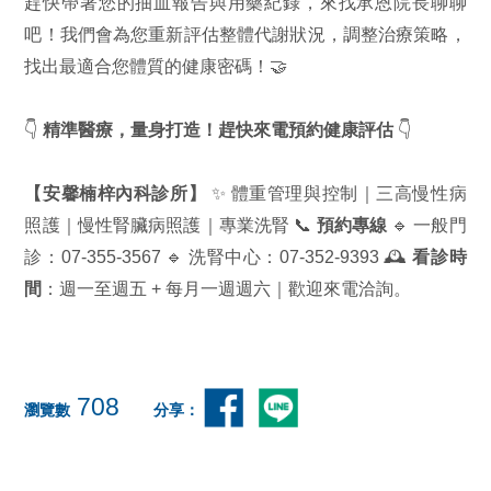
趕快帶著您的抽血報告與用藥紀錄，來找承恩院長聊聊
吧！我們會為您重新評估整體代謝狀況，調整治療策略，
找出最適合您體質的健康密碼！🤝
👇
精準醫療，量身打造！趕快來電預約健康評估
👇
【安馨楠梓內科診所】
✨ 體重管理與控制｜三高慢性病
照護｜慢性腎臟病照護｜專業洗腎 📞
預約專線
🔹 一般門
診：07-355-3567 🔹 洗腎中心：07-352-9393 🕰️
看診時
間
：週一至週五 + 每月一週週六｜歡迎來電洽詢。
708
瀏覽數
分享：