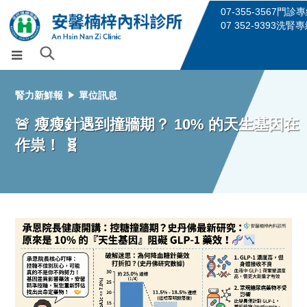
07-355-3567門診
07 352-9393洗腎
腎力新鮮報
單位訊息
🚨 瘦瘦針遇到撞牆期？ 10% 的天生基因在
作祟！ 🧬