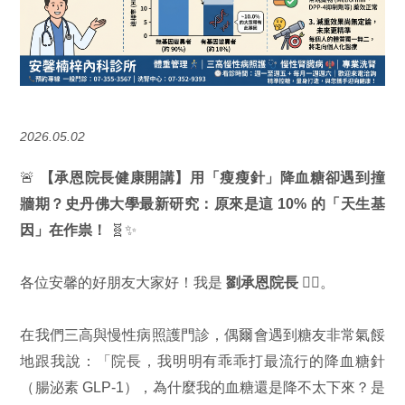
2026.05.02
🚨
【承恩院長健康開講】用「瘦瘦針」降血糖卻遇到撞
牆期？史丹佛大學最新研究：原來是這 10% 的「天生基
因」在作祟！
🧬✨
各位安馨的好朋友大家好！我是
劉承恩院長
👨‍⚕️。
在我們三高與慢性病照護門診，偶爾會遇到糖友非常氣餒
地跟我說：「院長，我明明有乖乖打最流行的降血糖針
（腸泌素 GLP-1），為什麼我的血糖還是降不太下來？是