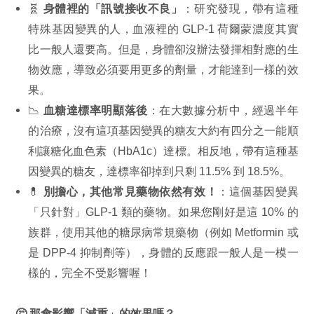
🧬
身體裡的「訊號接收不良」
：研究發現，帶有這種
特殊基因變異的人，血液裡的 GLP-1 荷爾蒙濃度其實
比一般人還要高。但是，身體卻沒辦法發揮相對應的生
物效應，導致必須要用更多的劑量，才能達到一樣的效
果。
📉
血糖達標率明顯落後
：在大數據分析中，經過半年
的治療，沒有這項基因變異的糖友大約有四分之一能順
利讓糖化血色素（HbA1c）達標。相反地，帶有這種基
因變異的糖友，達標率卻掉到只剩 11.5% 到 18.5%。
💊
別擔心，其他常見藥物依然有效！
：這個基因變異
「只針對」GLP-1 類的藥物。如果您剛好是這 10% 的
族群，使用其他的糖尿病常規藥物（例如 Metformin 或
是 DPP-4 抑制劑等），身體的反應跟一般人是一模一
樣的，完全不受影響喔！
🤔 那會影響「減重」的效果嗎？