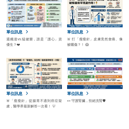
單位訊息
單位訊息
週纖達vs.猛健樂，誰是「護心」資
🚨 打「瘦瘦針」皮膚竟然會痛、像
優生？❤️
被曬傷？！ 😱
單位訊息
單位訊息
🚨「瘦瘦針」從腸胃不適到癌症疑
🍬 守護腎臟，拒絕洗腎🛡️
慮，醫學界最新解答一次看！ 💡