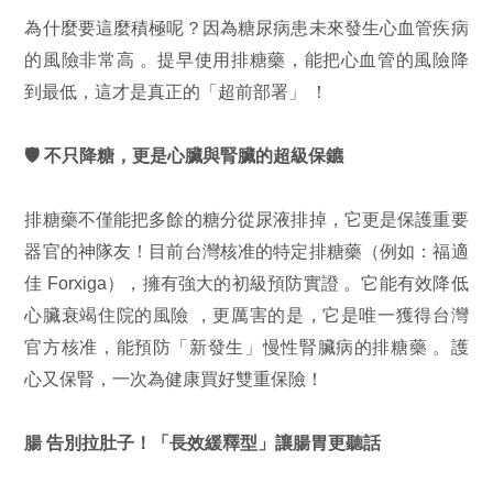
為什麼要這麼積極呢？因為糖尿病患未來發生心血管疾病
的風險非常高 。提早使用排糖藥，能把心血管的風險降
到最低，這才是真正的「超前部署」 ！
🛡️
不只降糖，更是心臟與腎臟的超級保鑣
排糖藥不僅能把多餘的糖分從尿液排掉，它更是保護重要
器官的神隊友！目前台灣核准的特定排糖藥（例如：福適
佳 Forxiga），擁有強大的初級預防實證 。它能有效降低
心臟衰竭住院的風險 ，更厲害的是，它是唯一獲得台灣
官方核准，能預防「新發生」慢性腎臟病的排糖藥 。護
心又保腎，一次為健康買好雙重保險！
腸
告別拉肚子！「長效緩釋型」讓腸胃更聽話