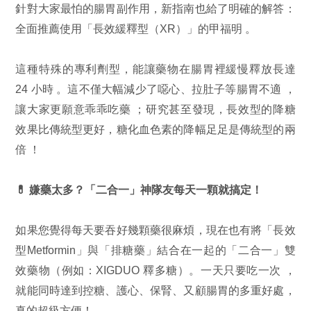
針對大家最怕的腸胃副作用，新指南也給了明確的解答：
全面推薦使用「長效緩釋型（XR）」的甲福明 。
這種特殊的專利劑型，能讓藥物在腸胃裡緩慢釋放長達
24 小時 。這不僅大幅減少了噁心、拉肚子等腸胃不適 ，
讓大家更願意乖乖吃藥 ；研究甚至發現，長效型的降糖
效果比傳統型更好，糖化血色素的降幅足足是傳統型的兩
倍 ！
💊
嫌藥太多？「二合一」神隊友每天一顆就搞定！
如果您覺得每天要吞好幾顆藥很麻煩，現在也有將「長效
型Metformin」與「排糖藥」結合在一起的「二合一」雙
效藥物（例如：XIGDUO 釋多糖）。一天只要吃一次 ，
就能同時達到控糖、護心、保腎、又顧腸胃的多重好處，
真的超級方便！