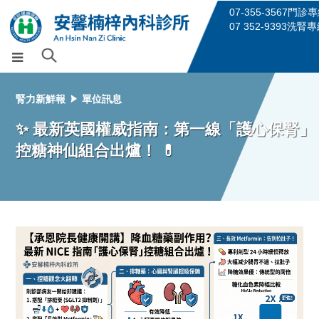
07-355-3567門診
07 352-9393洗腎
腎力新鮮報
單位訊息
✨ 最新英國權威指南：第一線「護心保腎」
控糖神仙組合出爐！ 💊