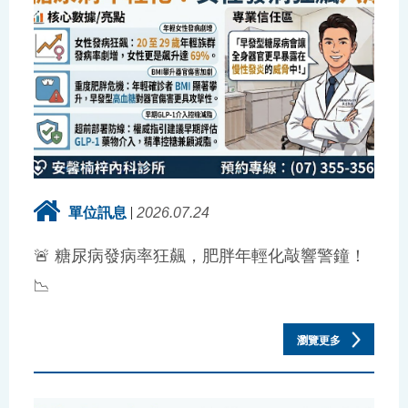
單位訊息
2026.07.24
🚨 糖尿病發病率狂飆，肥胖年輕化敲響警鐘！
📉
瀏覽更多