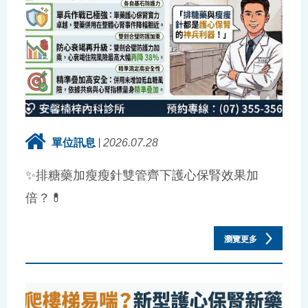
單位訊息
2026.07.28
✨排糖藥加瘦瘦針雙管齊下護心保腎效果加
倍？💊
瀏覽更多