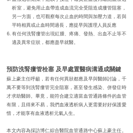
析室，避免用止血帶造成血流完全受阻造成瘻管阻塞，
另一方面，也可觀察每次止血的時間與加壓力道，若與
平時相異或止血時間過長，應提早與護理人員反應
有任何洗腎瘻管出現紅腫、疼痛、發熱、出血不止等不
適及異常症狀，都應盡早就醫。
預防洗腎瘻管栓塞 及早處置醫病溝通成關鍵
蘇上豪主任呼籲，若有任何異狀都應及早與醫師討論，千
萬不要等到洗腎瘻管完全阻塞，甚至發生感染、併發症時
才求助醫師。畢竟，能符合建立適當血管通路條件的血管
有限，且得來不易，我們血液透析病人更需要好好保護愛
惜，才能享有血液透析元氣人生。
本文內容為採訪博仁綜合醫院血管通路中心蘇上豪主任。