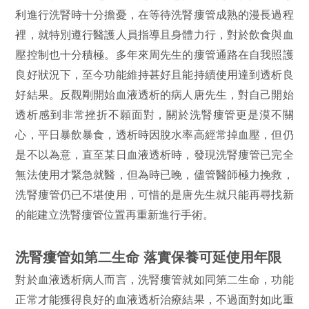
利進行洗腎時十分擔憂，在等待洗腎瘻管成熟的漫長過程
裡，就特別遵行醫護人員指導且身體力行，對於飲食與血
壓控制也十分積極。多年來周先生的瘻管通路在自我照護
良好狀況下，至今功能維持甚好且能持續使用達到透析良
好結果。反觀剛開始血液透析的病人唐先生，對自己開始
透析感到非常挫折不願面對，關於洗腎瘻管更是漠不關
心，平日暴飲暴食，透析時因脫水率高經常掉血壓，但仍
是不以為意，直至某日血液透析時，發現洗腎瘻管已完全
無法使用才緊急就醫，但為時已晚，儘管醫師極力挽救，
洗腎瘻管仍已不堪使用，可惜的是唐先生就只能再尋找新
的能建立洗腎瘻管位置再重新進行手術。
洗腎瘻管如第二生命 落實保養可延使用年限
對於血液透析病人而言，洗腎瘻管就如同第二生命，功能
正常才能獲得良好的血液透析治療結果，不過面對如此重