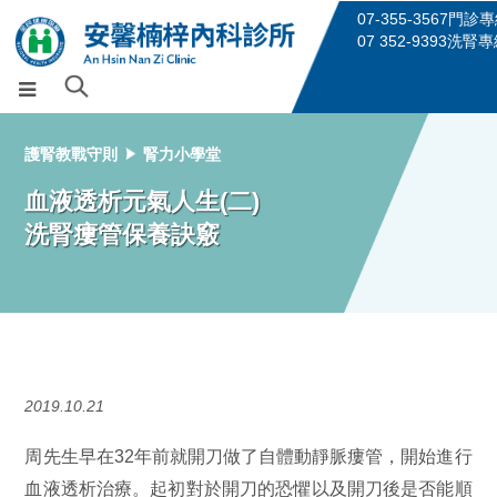
07-355-3567門診
07 352-9393洗腎
護腎教戰守則
腎力小學堂
血液透析元氣人生(二)
洗腎瘻管保養訣竅
2019.10.21
周先生早在32年前就開刀做了自體動靜脈瘻管，開始進行
血液透析治療。起初對於開刀的恐懼以及開刀後是否能順