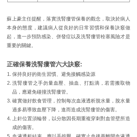
蘇上豪主任提醒，落實洗腎瘻管保養的觀念，取決於病人
本身的態度，建議病人從良好的日常習慣和保養訣竅做
起，進一步預防感染、併發症以及洗腎瘻管栓塞風險才是
重要的關鍵。
正確保養洗腎瘻管六大訣竅:
保持良好的衛生習慣、避免接觸感染源
洗腎瘻管之手勿量血壓、抽血、打點滴，若需搬取物
品，應避免碰撞洗腎瘻管。
確實做好飲食管理，控制每次血液透析脫水量，脫水量
過多易導致血壓下降，進而造成洗腎瘻管的傷害。
上針位置須輪替，以分散因長期重複穿刺對血管壁所造
成的傷害。
血液透析結束，應以手按壓，確實止血後再離開血液透