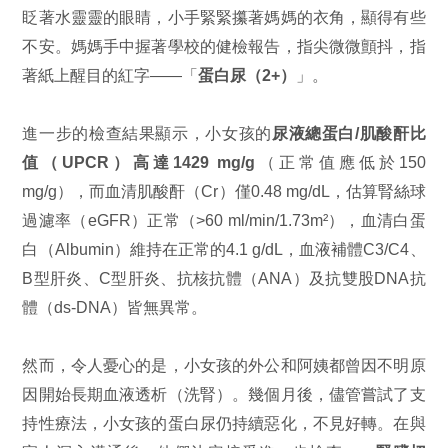
眨著水靈靈的眼睛，小手緊緊攥著媽媽的衣角，顯得有些
不安。媽媽手中握著學校的健檢報告，指尖微微顫抖，指
著紙上醒目的紅字——「
蛋白尿（2+）
」。
進一步的檢查結果顯示，小女孩的
尿液總蛋白/肌酸酐比
值（UPCR）高達1429 mg/g
（正常值應低於150
mg/g），而血清肌酸酐（Cr）僅0.48 mg/dL，估算腎絲球
過濾率（eGFR）正常（>60 ml/min/1.73m²），血清白蛋
白（Albumin）維持在正常的4.1 g/dL，血液補體C3/C4、
B型肝炎、C型肝炎、抗核抗體（ANA）及抗雙股DNA抗
體（ds-DNA）皆無異常。
然而，令人憂心的是，小女孩的外公和阿姨都曾因不明原
因開始長期血液透析（洗腎）。幾個月後，儘管嘗試了支
持性療法，小女孩的蛋白尿仍持續惡化，不見好轉。在與