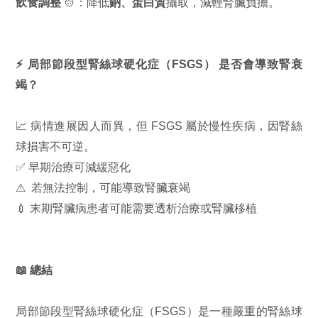
飲食調整
🍲：降低
鈉、蛋白質
攝取，減輕腎臟負擔。
⚡ 局部節段型腎絲球硬化症（FSGS） 是否會導致腎衰
竭？
📈 病情進展因人而異，但 FSGS 屬於慢性疾病，因腎絲
球損害不可逆。
✅ 早期治療可減緩惡化
⚠ 若無法控制，可能導致腎臟衰竭
💉 末期腎臟病患者可能需要透析治療或腎臟移植
📖 總結
局部節段型腎絲球硬化症（FSGS）是一種嚴重的腎絲球