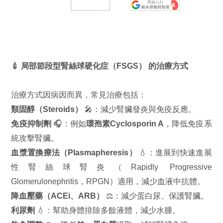
💉 局部節段型腎絲球硬化症（FSGS） 的治療方式
治療方式因病因而異，常見治療包括：
類固醇（Steroids）
🎤：減少腎臟發炎與免疫反應。
免疫抑制劑
🎧：例如
環孢素Cyclosporin A
，降低免疫系
統攻擊腎臟。
血漿置換療法（Plasmapheresis）
💧：進展到快速進展
性腎絲球腎炎（Rapidly Progressive
Glomerulonephritis，RPGN）適用，減少血液中抗體。
降血壓藥（ACEi、ARB）
⚖️：減少蛋白尿、保護腎臟。
利尿劑
💧：幫助身體排除多餘液體，減少水腫。