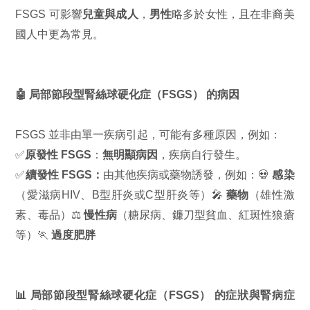
FSGS 可影響
兒童與成人
，
男性
略多於女性，且在非裔美
國人中更為常見。
🤖 局部節段型腎絲球硬化症（FSGS） 的病因
FSGS 並非由單一疾病引起，可能有多種原因，例如：
✅
原發性 FSGS
：
無明顯病因
，疾病自行發生。
✅
續發性 FSGS：
由其他疾病或藥物誘發，例如：💀
感染
（愛滋病HIV、B型肝炎或C型肝炎等）🎤
藥物
（雄性激
素、毒品）⚖️
慢性病
（糖尿病、鐮刀型貧血、紅斑性狼瘡
等）🏃
過度肥胖
📊 局部節段型腎絲球硬化症（FSGS） 的症狀與腎病症