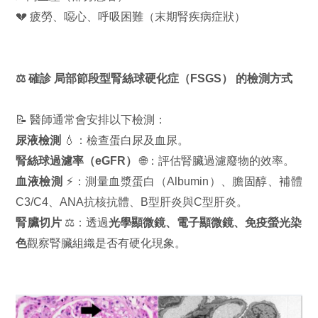
💔 疲勞、噁心、呼吸困難（末期腎疾病症狀）
⚖️ 確診 局部節段型腎絲球硬化症（FSGS） 的檢測方式
📝 醫師通常會安排以下檢測：
尿液檢測
💧：檢查蛋白尿及血尿。
腎絲球過濾率（eGFR）
🌐：評估腎臟過濾廢物的效率。
血液檢測
⚡：測量血漿蛋白（Albumin）、膽固醇、補體
C3/C4、ANA抗核抗體、B型肝炎與C型肝炎。
腎臟切片
⚖️：透過
光學顯微鏡、電子顯微鏡、免疫螢光染
色
觀察腎臟組織是否有硬化現象。