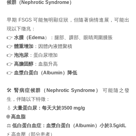
候群（Nephrotic Syndrome）
早期 FSGS 可能無明顯症狀，但隨著病情進展，可能出
現以下徵兆：
👉
水腫（Edema
）：腿部、踝部、眼睛周圍腫脹
👉
體重增加
：因體內液體聚積
👉
泡泡尿
：蛋白尿增加
👉
高膽固醇
：血脂升高
👉
血漿白蛋白（Albumin）降低
🛠️
腎病症候群（Nephrotic Syndrome）
可能隨之發
生，伴隨以下特徵：
💧
大量蛋白尿
：每天大於3500 mg/g
🌐
高血脂
⚖️
低白蛋白血症：血漿白蛋白（Albumin）小於3.5g/dL
⚡ 高血壓（部分患者）