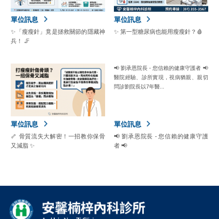
單位訊息
單位訊息
✨「瘦瘦針」竟是拯救關節的隱藏神
✨ 第一型糖尿病也能用瘦瘦針？🩸
兵！ 🦵
📢 劉承恩院長 - 您信賴的健康守護者 📢
醫院經驗、診所實現，視病猶親、親切
問診劉院長以7年醫...
單位訊息
單位訊息
🦴 骨質流失大解密！一招教你保骨
📢 劉承恩院長 - 您信賴的健康守護
又減脂 ✨
者 📢