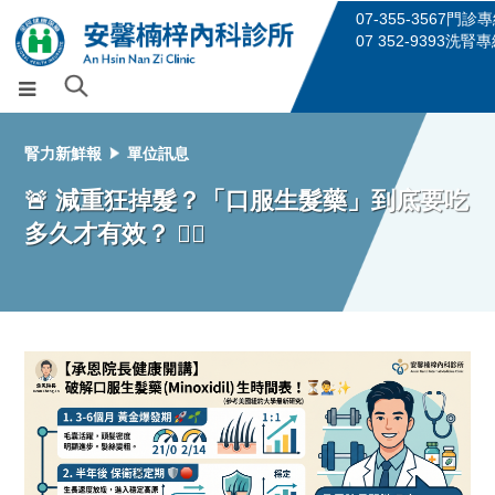
07-355-3567門診
07 352-9393洗腎
腎力新鮮報
單位訊息
🚨 減重狂掉髮？「口服生髮藥」到底要吃
多久才有效？ 💇‍♂️