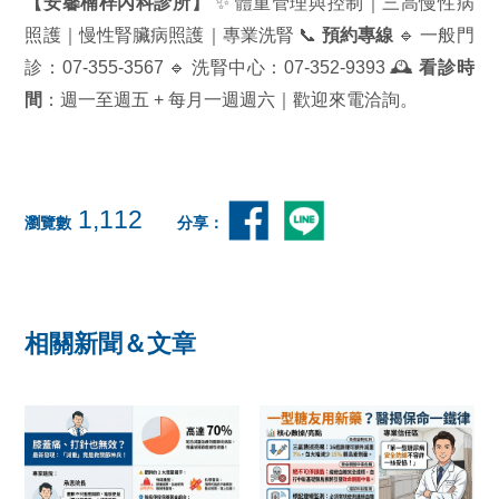
【安馨楠梓內科診所】
✨ 體重管理與控制｜三高慢性病
照護｜慢性腎臟病照護｜專業洗腎 📞
預約專線
🔹 一般門
診：07-355-3567 🔹 洗腎中心：07-352-9393 🕰️
看診時
間
：週一至週五 + 每月一週週六｜歡迎來電洽詢。
1,112
瀏覽數
分享：
相關新聞＆文章