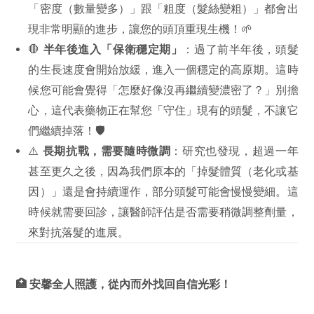
「密度（數量變多）」跟「粗度（髮絲變粗）」都會出
現非常明顯的進步，讓您的頭頂重現生機！🌱
🛑
半年後進入「保衛穩定期」
：過了前半年後，頭髮
的生長速度會開始放緩，進入一個穩定的高原期。這時
候您可能會覺得「怎麼好像沒再繼續變濃密了？」別擔
心，這代表藥物正在幫您「守住」現有的頭髮，不讓它
們繼續掉落！🛡️
⚠️
長期抗戰，需要隨時微調
：研究也發現，超過一年
甚至更久之後，因為我們原本的「掉髮體質（老化或基
因）」還是會持續運作，部分頭髮可能會慢慢變細。這
時候就需要回診，讓醫師評估是否需要稍微調整劑量，
來對抗落髮的進展。
🏥 安馨全人照護，從內而外找回自信光彩！