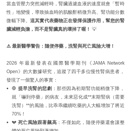
當血管壓力突然減輕時，腎臟過濾血液的速度就會「暫時
性」地變慢，導致抽血時的肌酸酐稍微升高、腎功能分數
微幅下降。
這其實代表藥物正在發揮保護作用，幫您的腎
臟減輕負擔，而不是腎臟真的壞掉了喔！
💡
⚠️ 最新醫學警告：隨便停藥，洗腎與死亡風險大增！
2026 年最新發表在國際醫學期刊《JAMA Network
Open》的大數據研究，追蹤了四千多位慢性腎病患者，
發現了一個驚人的事實：
🛑
提早洗腎的悲劇
：那些因為初期腎功能稍微下降，
就「嚇到停藥」的病友，未來惡化成**末期腎病（需要
洗腎）**的風險，比乖乖繼續吃藥的人大幅增加了將近
70%！
💔
死亡風險跟著飆高
：不僅如此，隨便停藥還會讓整
體的死亡風險顯著增加。