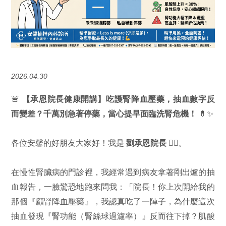
2026.04.30
🚨
【承恩院長健康開講】吃護腎降血壓藥，抽血數字反
而變差？千萬別急著停藥，當心提早面臨洗腎危機！
💊✨
各位安馨的好朋友大家好！我是
劉承恩院長
👨‍⚕️。
在慢性腎臟病的門診裡，我經常遇到病友拿著剛出爐的抽
血報告，一臉驚恐地跑來問我：「院長！你上次開給我的
那個『顧腎降血壓藥』，我認真吃了一陣子，為什麼這次
抽血發現『腎功能（腎絲球過濾率）』反而往下掉？肌酸