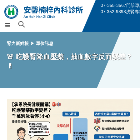
07-355-3567門診
07 352-9393洗腎
腎力新鮮報
單位訊息
🚨 吃護腎降血壓藥，抽血數字反而變差？
💊