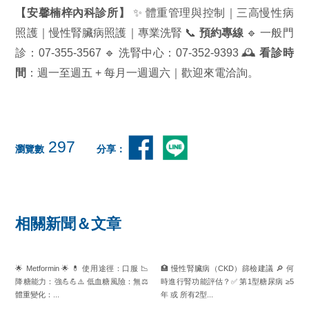
【安馨楠梓內科診所】
✨ 體重管理與控制｜三高慢性病
照護｜慢性腎臟病照護｜專業洗腎 📞
預約專線
🔹 一般門
診：07-355-3567 🔹 洗腎中心：07-352-9393 🕰️
看診時
間
：週一至週五 + 每月一週週六｜歡迎來電洽詢。
297
瀏覽數
分享：
相關新聞＆文章
🌟 Metformin 🌟 💊 使用途徑：口服 📉
🏥 慢性腎臟病（CKD）篩檢建議 🔎 何
降糖能力：強💪💪⚠️ 低血糖風險：無⚖️
時進行腎功能評估？✅ 第1型糖尿病 ≥5
體重變化：...
年 或 所有2型...